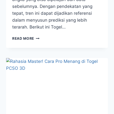
sebelumnya. Dengan pendekatan yang
tepat, tren ini dapat dijadikan referensi
dalam menyusun prediksi yang lebih
terarah. Berikut ini Togel…
STRATEGI
READ MORE
AKURAT
MENGIKUTI
TREN
TOGEL
VIETNAM
AGAR
PREDIKSI
TEPAT