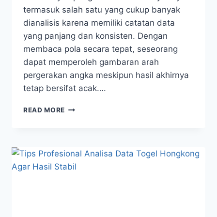
termasuk salah satu yang cukup banyak
dianalisis karena memiliki catatan data
yang panjang dan konsisten. Dengan
membaca pola secara tepat, seseorang
dapat memperoleh gambaran arah
pergerakan angka meskipun hasil akhirnya
tetap bersifat acak….
CARA
READ MORE
DETAIL
MEMBACA
POLA
ANGKA
TOGEL
SYDNEY
AGAR
TEPAT