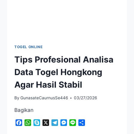
TOGEL ONLINE
Tips Profesional Analisa
Data Togel Hongkong
Agar Hasil Stabil
By
GunasateCaurnusSe446
03/27/2026
Bagikan
Facebook
WhatsApp
Skype
X
Telegram
Messenger
Line
Share