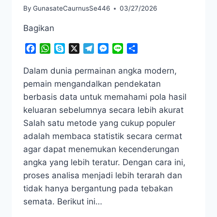
By
GunasateCaurnusSe446
03/27/2026
Bagikan
Facebook
WhatsApp
Skype
X
Telegram
Messenger
Line
Share
Dalam dunia permainan angka modern,
pemain mengandalkan pendekatan
berbasis data untuk memahami pola hasil
keluaran sebelumnya secara lebih akurat
Salah satu metode yang cukup populer
adalah membaca statistik secara cermat
agar dapat menemukan kecenderungan
angka yang lebih teratur. Dengan cara ini,
proses analisa menjadi lebih terarah dan
tidak hanya bergantung pada tebakan
semata. Berikut ini…