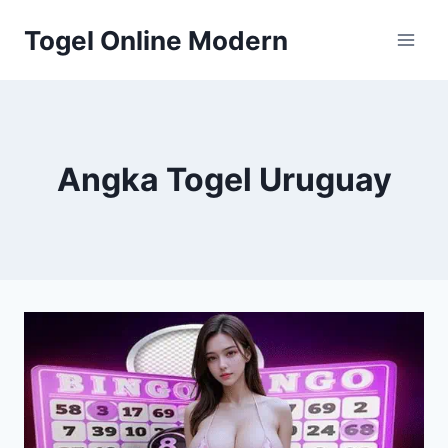
Skip
Togel Online Modern
to
content
Angka Togel Uruguay