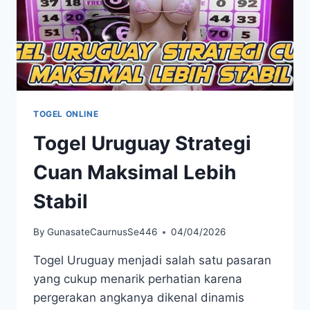
TOGEL ONLINE
Togel Uruguay Strategi
Cuan Maksimal Lebih
Stabil
By
GunasateCaurnusSe446
04/04/2026
Togel Uruguay menjadi salah satu pasaran
yang cukup menarik perhatian karena
pergerakan angkanya dikenal dinamis