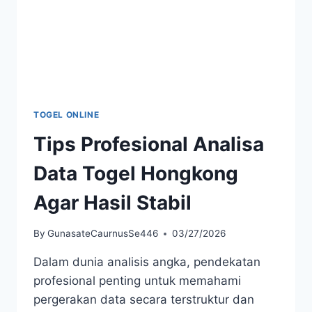
TOGEL ONLINE
Tips Profesional Analisa
Data Togel Hongkong
Agar Hasil Stabil
By
GunasateCaurnusSe446
03/27/2026
Dalam dunia analisis angka, pendekatan
profesional penting untuk memahami
pergerakan data secara terstruktur dan