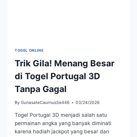
TOGEL ONLINE
Trik Gila! Menang Besar
di Togel Portugal 3D
Tanpa Gagal
By
GunasateCaurnusSe446
03/24/2026
Togel Portugal 3D menjadi salah satu
permainan angka yang banyak diminati
karena hadiah jackpot yang besar dan