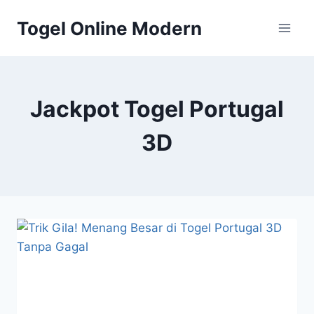
Skip
Togel Online Modern
to
content
Jackpot Togel Portugal
3D