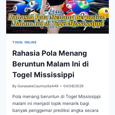
TOGEL ONLINE
Rahasia Pola Menang
Beruntun Malam Ini di
Togel Mississippi
By
GunasateCaurnusSe446
04/08/2026
Pola menang beruntun di Togel Mississippi
malam ini menjadi topik menarik bagi
banyak penggemar prediksi angka secara