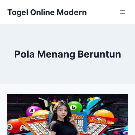
Skip
Togel Online Modern
to
content
Pola Menang Beruntun