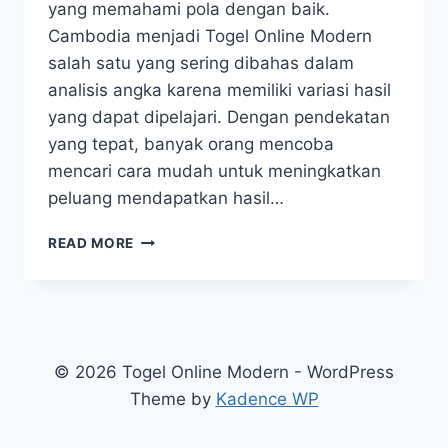
yang memahami pola dengan baik.
Cambodia menjadi Togel Online Modern
salah satu yang sering dibahas dalam
analisis angka karena memiliki variasi hasil
yang dapat dipelajari. Dengan pendekatan
yang tepat, banyak orang mencoba
mencari cara mudah untuk meningkatkan
peluang mendapatkan hasil…
TOGEL
READ MORE
CAMBODIA
CARA
MUDAH
DAPAT
JACKPOT
FANTASTIS
© 2026 Togel Online Modern - WordPress
Theme by
Kadence WP