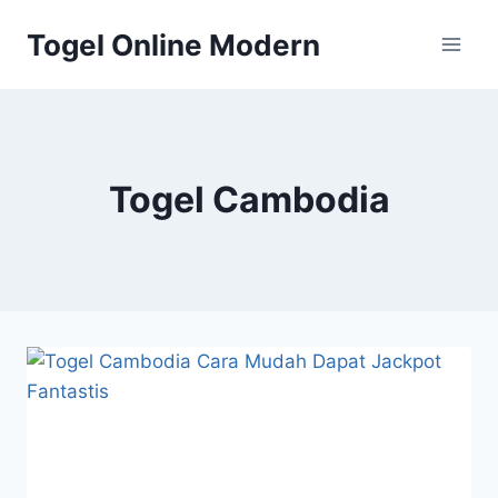
Skip
Togel Online Modern
to
content
Togel Cambodia