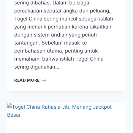
sering dibahas. Dalam berbagai
percakapan seputar angka dan peluang,
Togel China sering muncul sebagai istilah
yang menarik perhatian karena dikaitkan
dengan sistem undian yang penuh
tantangan. Sebelum masuk ke
pembahasan utama, penting untuk
memahami bahwa istilah Togel China
sering digunakan…
POLA
READ MORE
AKURAT
UNTUK
MEMPEROLEH
JACKPOT
BESAR
DI
TOGEL
CHINA