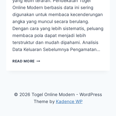
yang lebih terarah. Pendekatan Togel
Online Modern berbasis data ini sering
digunakan untuk membaca kecenderungan
angka yang muncul secara berulang.
Dengan cara yang lebih sistematis, peluang
membaca pola dapat menjadi lebih
terstruktur dan mudah dipahami. Analisis
Data Keluaran Sebelumnya Pengamatan…
TOGEL
READ MORE
CHINA
RAHASIA
JITU
MENANG
JACKPOT
BESAR
© 2026 Togel Online Modern - WordPress
Theme by
Kadence WP