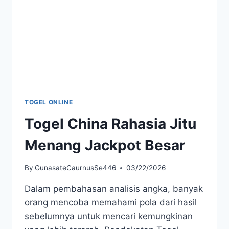
TOGEL ONLINE
Togel China Rahasia Jitu
Menang Jackpot Besar
By
GunasateCaurnusSe446
03/22/2026
Dalam pembahasan analisis angka, banyak
orang mencoba memahami pola dari hasil
sebelumnya untuk mencari kemungkinan