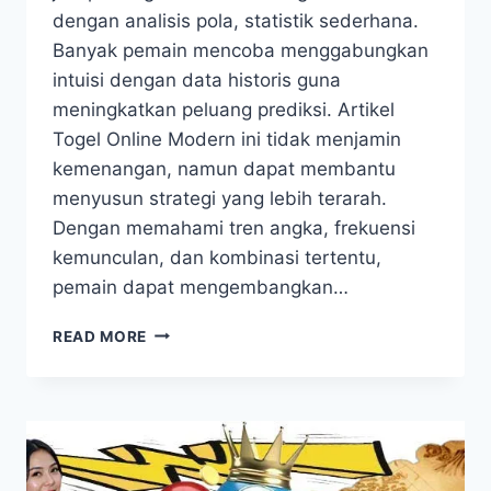
dengan analisis pola, statistik sederhana.
Banyak pemain mencoba menggabungkan
intuisi dengan data historis guna
meningkatkan peluang prediksi. Artikel
Togel Online Modern ini tidak menjamin
kemenangan, namun dapat membantu
menyusun strategi yang lebih terarah.
Dengan memahami tren angka, frekuensi
kemunculan, dan kombinasi tertentu,
pemain dapat mengembangkan…
TEKNIK
READ MORE
AKURAT
UNTUK
MENYUSUN
ANGKA
JACKPOT
TOGEL