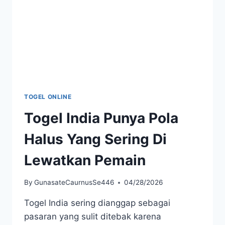
TOGEL ONLINE
Togel India Punya Pola
Halus Yang Sering Di
Lewatkan Pemain
By
GunasateCaurnusSe446
04/28/2026
Togel India sering dianggap sebagai
pasaran yang sulit ditebak karena