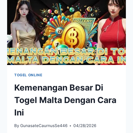
TOGEL
KUBA
TOGEL ONLINE
Kemenangan Besar Di
Togel Malta Dengan Cara
Ini
By
GunasateCaurnusSe446
04/28/2026