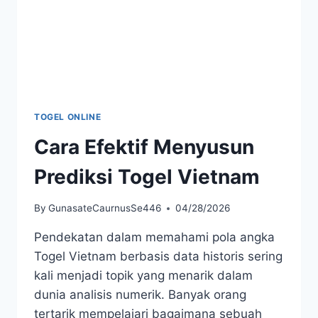
TOGEL ONLINE
Cara Efektif Menyusun
Prediksi Togel Vietnam
By
GunasateCaurnusSe446
04/28/2026
Pendekatan dalam memahami pola angka
Togel Vietnam berbasis data historis sering
kali menjadi topik yang menarik dalam
dunia analisis numerik. Banyak orang
tertarik mempelajari bagaimana sebuah