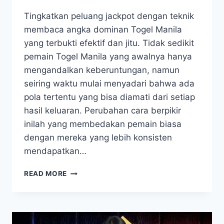
Tingkatkan peluang jackpot dengan teknik
membaca angka dominan Togel Manila
yang terbukti efektif dan jitu. Tidak sedikit
pemain Togel Manila yang awalnya hanya
mengandalkan keberuntungan, namun
seiring waktu mulai menyadari bahwa ada
pola tertentu yang bisa diamati dari setiap
hasil keluaran. Perubahan cara berpikir
inilah yang membedakan pemain biasa
dengan mereka yang lebih konsisten
mendapatkan…
TIPS
READ MORE
DAN
TRIK
MENEBAK
ANGKA
DOMINAN