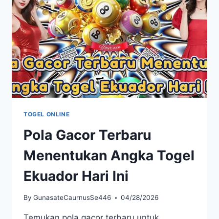
TOGEL ONLINE
Pola Gacor Terbaru
Menentukan Angka Togel
Ekuador Hari Ini
By
GunasateCaurnusSe446
04/28/2026
Temukan pola gacor terbaru untuk