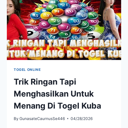
KEBERUNTUNGAN
TOGEL ONLINE
Trik Ringan Tapi
Menghasilkan Untuk
Menang Di Togel Kuba
By
GunasateCaurnusSe446
04/28/2026