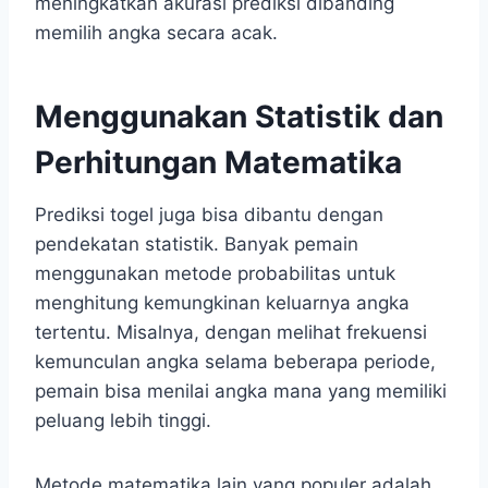
meningkatkan akurasi prediksi dibanding
memilih angka secara acak.
Menggunakan Statistik dan
Perhitungan Matematika
Prediksi togel juga bisa dibantu dengan
pendekatan statistik. Banyak pemain
menggunakan metode probabilitas untuk
menghitung kemungkinan keluarnya angka
tertentu. Misalnya, dengan melihat frekuensi
kemunculan angka selama beberapa periode,
pemain bisa menilai angka mana yang memiliki
peluang lebih tinggi.
Metode matematika lain yang populer adalah