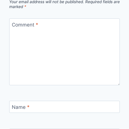
Your email address will not be published.
Required fields are
marked
*
Comment
*
Name
*