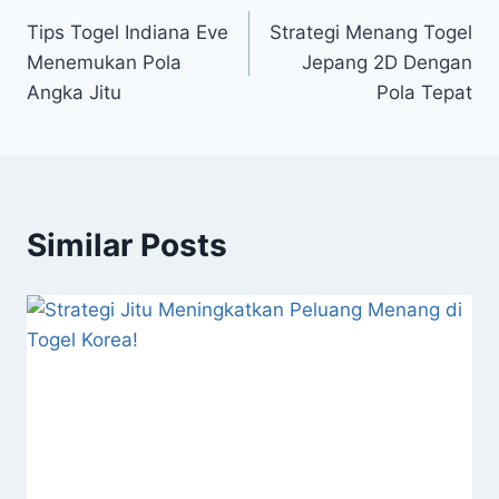
Post
Tips Togel Indiana Eve
Strategi Menang Togel
navigation
Menemukan Pola
Jepang 2D Dengan
Angka Jitu
Pola Tepat
Similar Posts