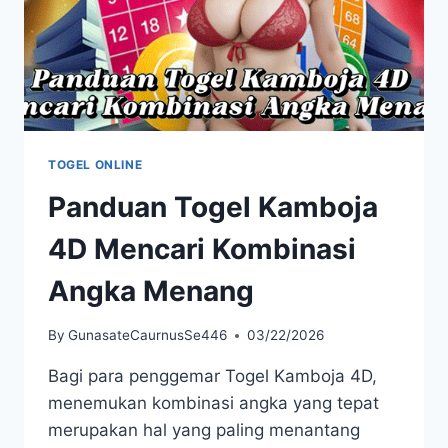
TOGEL ONLINE
Panduan Togel Kamboja
4D Mencari Kombinasi
Angka Menang
By
GunasateCaurnusSe446
03/22/2026
Bagi para penggemar Togel Kamboja 4D,
menemukan kombinasi angka yang tepat
merupakan hal yang paling menantang