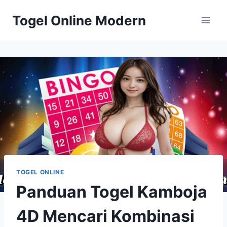
Skip
Togel Online Modern
to
content
TOGEL ONLINE
Panduan Togel Kamboja
4D Mencari Kombinasi