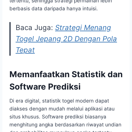
tertentu, sehingga strategi permainan lebih
berbasis data daripada hanya intuisi.
Baca Juga:
Strategi Menang
Togel Jepang 2D Dengan Pola
Tepat
Memanfaatkan Statistik dan
Software Prediksi
Di era digital, statistik togel modern dapat
diakses dengan mudah melalui aplikasi atau
situs khusus. Software prediksi biasanya
menghitung angka berdasarkan riwayat undian