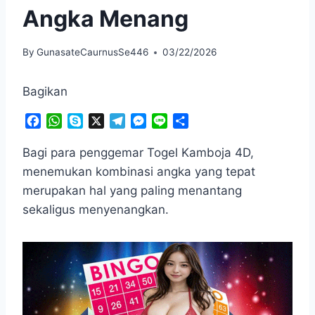
Angka Menang
By
GunasateCaurnusSe446
03/22/2026
Bagikan
F
W
S
X
T
M
L
S
a
h
k
e
e
i
h
c
a
y
l
s
n
a
Bagi para penggemar Togel Kamboja 4D,
e
t
p
e
s
e
r
menemukan kombinasi angka yang tepat
b
s
e
g
e
e
merupakan hal yang paling menantang
o
A
r
n
sekaligus menyenangkan.
o
p
a
g
k
p
m
e
r