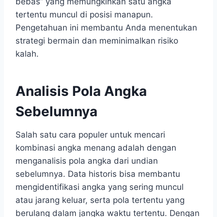
bebas” yang memungkinkan satu angka
tertentu muncul di posisi manapun.
Pengetahuan ini membantu Anda menentukan
strategi bermain dan meminimalkan risiko
kalah.
Analisis Pola Angka
Sebelumnya
Salah satu cara populer untuk mencari
kombinasi angka menang adalah dengan
menganalisis pola angka dari undian
sebelumnya. Data historis bisa membantu
mengidentifikasi angka yang sering muncul
atau jarang keluar, serta pola tertentu yang
berulang dalam jangka waktu tertentu. Dengan