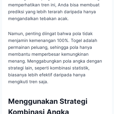
memperhatikan tren ini, Anda bisa membuat
prediksi yang lebih terarah daripada hanya
mengandalkan tebakan acak.
Namun, penting diingat bahwa pola tidak
menjamin kemenangan 100%. Togel adalah
permainan peluang, sehingga pola hanya
membantu memperbesar kemungkinan
menang. Menggabungkan pola angka dengan
strategi lain, seperti kombinasi statistik,
biasanya lebih efektif daripada hanya
mengikuti tren saja.
Menggunakan Strategi
Kombinasi Angka