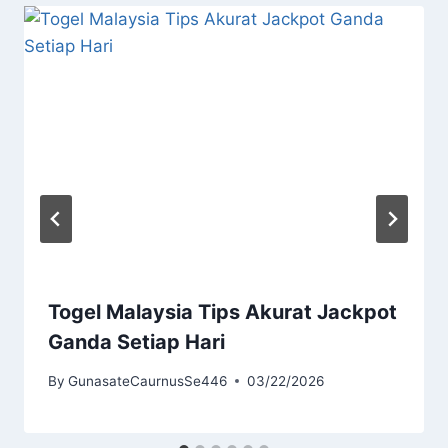
Togel Malaysia Tips Akurat Jackpot
Ganda Setiap Hari
By
GunasateCaurnusSe446
03/22/2026