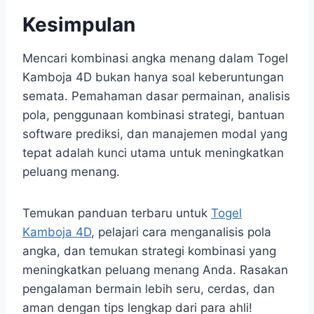
Kesimpulan
Mencari kombinasi angka menang dalam Togel
Kamboja 4D bukan hanya soal keberuntungan
semata. Pemahaman dasar permainan, analisis
pola, penggunaan kombinasi strategi, bantuan
software prediksi, dan manajemen modal yang
tepat adalah kunci utama untuk meningkatkan
peluang menang.
Temukan panduan terbaru untuk
Togel
Kamboja 4D
, pelajari cara menganalisis pola
angka, dan temukan strategi kombinasi yang
meningkatkan peluang menang Anda. Rasakan
pengalaman bermain lebih seru, cerdas, dan
aman dengan tips lengkap dari para ahli!