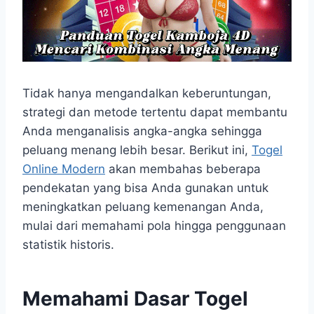
Tidak hanya mengandalkan keberuntungan,
strategi dan metode tertentu dapat membantu
Anda menganalisis angka-angka sehingga
peluang menang lebih besar. Berikut ini,
Togel
Online Modern
akan membahas beberapa
pendekatan yang bisa Anda gunakan untuk
meningkatkan peluang kemenangan Anda,
mulai dari memahami pola hingga penggunaan
statistik historis.
Memahami Dasar Togel