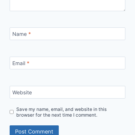
Name
*
Email
*
Website
Save my name, email, and website in this
browser for the next time I comment.