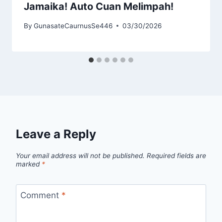
Jamaika! Auto Cuan Melimpah!
By
GunasateCaurnusSe446
03/30/2026
Leave a Reply
Your email address will not be published.
Required fields are
marked
*
Comment
*