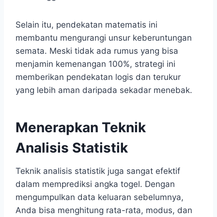
Selain itu, pendekatan matematis ini
membantu mengurangi unsur keberuntungan
semata. Meski tidak ada rumus yang bisa
menjamin kemenangan 100%, strategi ini
memberikan pendekatan logis dan terukur
yang lebih aman daripada sekadar menebak.
Menerapkan Teknik
Analisis Statistik
Teknik analisis statistik juga sangat efektif
dalam memprediksi angka togel. Dengan
mengumpulkan data keluaran sebelumnya,
Anda bisa menghitung rata-rata, modus, dan