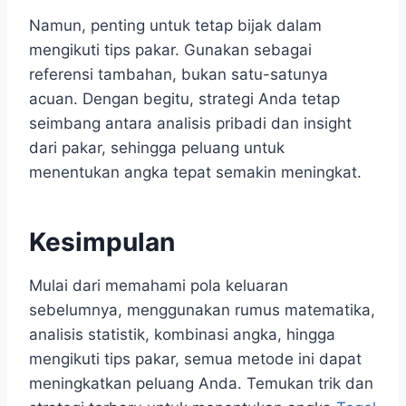
Namun, penting untuk tetap bijak dalam
mengikuti tips pakar. Gunakan sebagai
referensi tambahan, bukan satu-satunya
acuan. Dengan begitu, strategi Anda tetap
seimbang antara analisis pribadi dan insight
dari pakar, sehingga peluang untuk
menentukan angka tepat semakin meningkat.
Kesimpulan
Mulai dari memahami pola keluaran
sebelumnya, menggunakan rumus matematika,
analisis statistik, kombinasi angka, hingga
mengikuti tips pakar, semua metode ini dapat
meningkatkan peluang Anda. Temukan trik dan