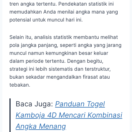
tren angka tertentu. Pendekatan statistik ini
memudahkan Anda menilai angka mana yang
potensial untuk muncul hari ini.
Selain itu, analisis statistik membantu melihat
pola jangka panjang, seperti angka yang jarang
muncul namun kemungkinan besar keluar
dalam periode tertentu. Dengan begitu,
strategi ini lebih sistematis dan terstruktur,
bukan sekadar mengandalkan firasat atau
tebakan.
Baca Juga:
Panduan Togel
Kamboja 4D Mencari Kombinasi
Angka Menang