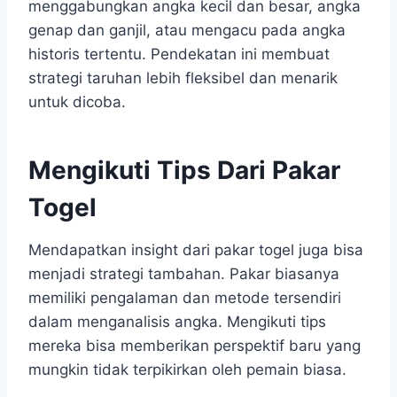
menggabungkan angka kecil dan besar, angka
genap dan ganjil, atau mengacu pada angka
historis tertentu. Pendekatan ini membuat
strategi taruhan lebih fleksibel dan menarik
untuk dicoba.
Mengikuti Tips Dari Pakar
Togel
Mendapatkan insight dari pakar togel juga bisa
menjadi strategi tambahan. Pakar biasanya
memiliki pengalaman dan metode tersendiri
dalam menganalisis angka. Mengikuti tips
mereka bisa memberikan perspektif baru yang
mungkin tidak terpikirkan oleh pemain biasa.