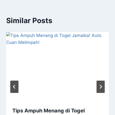
Similar Posts
Tips Ampuh Menang di Togel