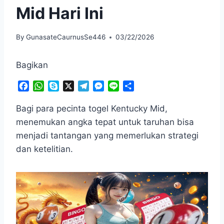
Mid Hari Ini
By
GunasateCaurnusSe446
03/22/2026
Bagikan
F
W
S
X
T
M
L
S
a
h
k
e
e
i
h
c
a
y
l
s
n
a
Bagi para pecinta togel Kentucky Mid,
e
t
p
e
s
e
r
menemukan angka tepat untuk taruhan bisa
b
s
e
g
e
e
menjadi tantangan yang memerlukan strategi
o
A
r
n
dan ketelitian.
o
p
a
g
k
p
m
e
r