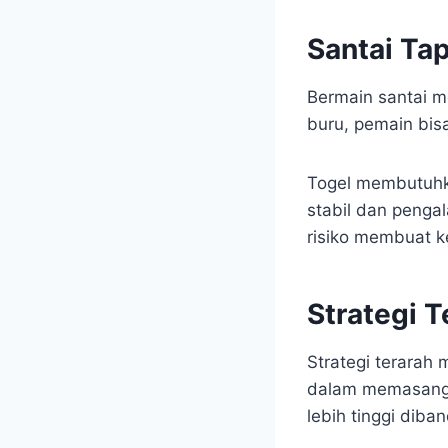
Santai Tap
Bermain santai m
buru, pemain bis
Togel membutuhka
stabil dan penga
risiko membuat k
Strategi 
Strategi terarah
dalam memasang k
lebih tinggi dib