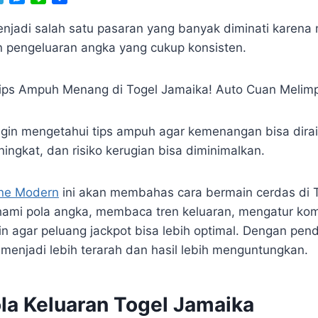
e
e
i
h
l
s
n
a
njadi salah satu pasaran yang banyak diminati karena 
e
s
e
r
n pengeluaran angka yang cukup konsisten.
g
e
e
r
n
a
g
m
e
r
gin mengetahui tips ampuh agar kemenangan bisa diraih
ngkat, dan risiko kerugian bisa diminimalkan.
ine Modern
ini akan membahas cara bermain cerdas di 
ami pola angka, membaca tren keluaran, mengatur kom
ain agar peluang jackpot bisa lebih optimal. Dengan pe
 menjadi lebih terarah dan hasil lebih menguntungkan.
la Keluaran Togel Jamaika