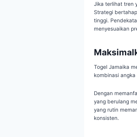
Jika terlihat tre
Strategi bertaha
tinggi. Pendekat
menyesuaikan pre
Maksimal
Togel Jamaika m
kombinasi angka y
Dengan memanfaa
yang berulang me
yang rutin meman
konsisten.