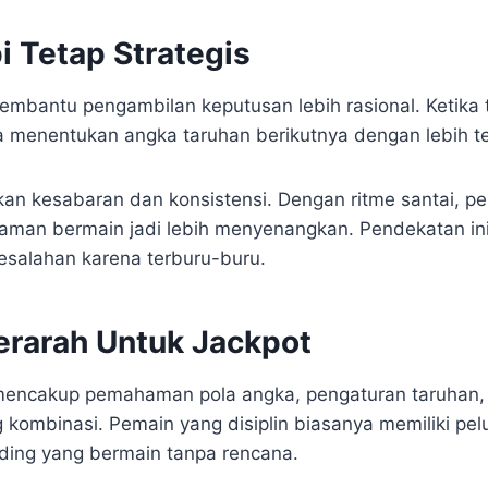
i Tetap Strategis
embantu pengambilan keputusan lebih rasional. Ketika t
a menentukan angka taruhan berikutnya dengan lebih te
n kesabaran dan konsistensi. Dengan ritme santai, pe
laman bermain jadi lebih menyenangkan. Pendekatan in
esalahan karena terburu-buru.
Terarah Untuk Jackpot
 mencakup pemahaman pola angka, pengaturan taruhan, 
ombinasi. Pemain yang disiplin biasanya memiliki pe
anding yang bermain tanpa rencana.