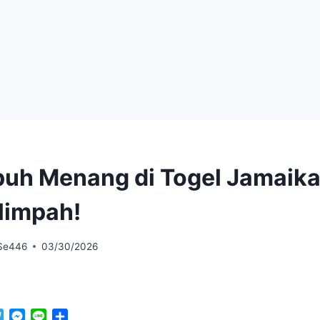
uh Menang di Togel Jamaika
limpah!
Se446
03/30/2026
T
M
L
S