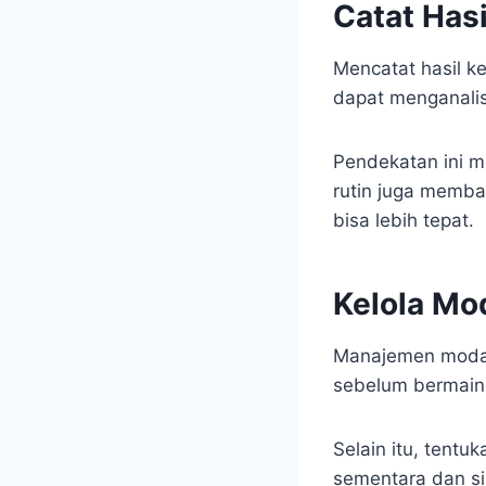
Catat Has
Mencatat hasil k
dapat menganalis
Pendekatan ini me
rutin juga memban
bisa lebih tepat.
Kelola Mo
Manajemen modal 
sebelum bermain 
Selain itu, tentu
sementara dan si