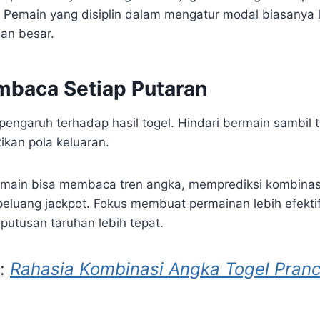
. Pemain yang disiplin dalam mengatur modal biasanya l
an besar.
baca Setiap Putaran
pengaruh terhadap hasil togel. Hindari bermain sambil 
kan pola keluaran.
main bisa membaca tren angka, memprediksi kombinasi
luang jackpot. Fokus membuat permainan lebih efektif, 
putusan taruhan lebih tepat.
a:
Rahasia Kombinasi Angka Togel Pranc