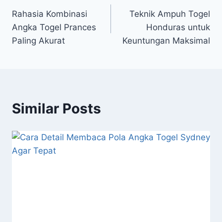
Rahasia Kombinasi
Teknik Ampuh Togel
navigation
Angka Togel Prances
Honduras untuk
Paling Akurat
Keuntungan Maksimal
Similar Posts