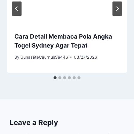
Cara Detail Membaca Pola Angka
Togel Sydney Agar Tepat
By
GunasateCaurnusSe446
03/27/2026
Leave a Reply