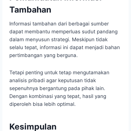
Tambahan
Informasi tambahan dari berbagai sumber
dapat membantu memperluas sudut pandang
dalam menyusun strategi. Meskipun tidak
selalu tepat, informasi ini dapat menjadi bahan
pertimbangan yang berguna.
Tetapi penting untuk tetap mengutamakan
analisis pribadi agar keputusan tidak
sepenuhnya bergantung pada pihak lain.
Dengan kombinasi yang tepat, hasil yang
diperoleh bisa lebih optimal.
Kesimpulan